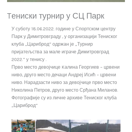
Tениски турнир у СЦ Парк
У суботу 18.06.2022. године у Спортском центру
Парк у Димитровграду , у организацији Тениског
клуба „Цариброд“ одржан је „Турнир
пријатељства за мале играче Димитровград
2022.“ у тенису .
Прво место девојчице Kалина Георгиев – црвени
ниво, друго место дечаци Андреј Исић – црвени
ниво. Нарадзасти ниво за девојчице прво место
Николина Петров, друго место Срђана Миланов.
Фотографије су из личне архиве Тениског клуба
„Цариброд“