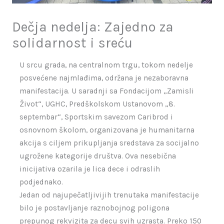
Dečja nedelja: Zajedno za
solidarnost i sreću
U srcu grada, na centralnom trgu, tokom nedelje
posvećene najmlađima, održana je nezaboravna
manifestacija.
U saradnji sa Fondacijom „Zamisli
Život“, UGHC, Predškolskom Ustanovom „8.
septembar“, Sportskim savezom Caribrod i
osnovnom školom, organizovana je humanitarna
akcija s ciljem prikupljanja sredstava za socijalno
ugrožene kategorije društva. Ova nesebična
inicijativa ozarila je lica dece i odraslih
podjednako.
Jedan od najupečatljivijih trenutaka manifestacije
bilo je postavljanje raznobojnog poligona
prepunog rekvizita za decu svih uzrasta. Preko 150