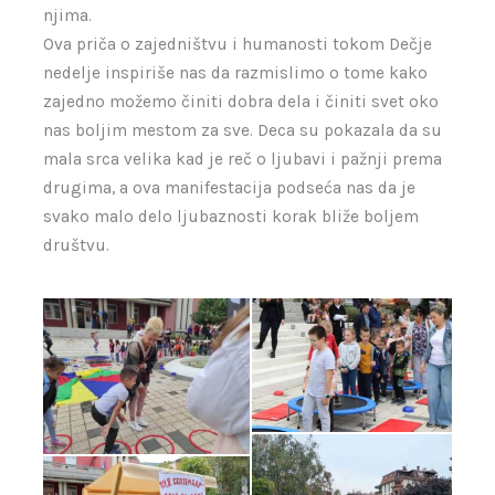
njima.
Ova priča o zajedništvu i humanosti tokom Dečje
nedelje inspiriše nas da razmislimo o tome kako
zajedno možemo činiti dobra dela i činiti svet oko
nas boljim mestom za sve. Deca su pokazala da su
mala srca velika kad je reč o ljubavi i pažnji prema
drugima, a ova manifestacija podseća nas da je
svako malo delo ljubaznosti korak bliže boljem
društvu.