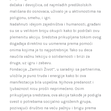
dečaka i devojčica, od najmlađih predškolskih
mališana do osnovaca, uživalo je u aktivnostima na
poligonu, smehu, i igri.
Nadahnuti idejom zajedništva i humanosti, građani
su se u velikom broju okupili kako bi podržali ovu
plemenitu akciju. Sredstva prikupljena tokom ovog
događaja direktno su usmerena prema pomoći
onima kojima je to najpotrebnije. Tako su deca
naučila važnu lekciju o solidarnosti i brizi za
druge, uz igru i zabavu.
Fondacija „Zamisli Život“, u saradnji sa partnerima,
uložila je puno truda i energije kako bi ova
manifestacija bila uspešna. Njihova predanost i
ljubaznost nisu prošli neprimećeno. Osim
prikupljanja sredstava, ova akcija takođe je podigla
svest o potrebama socijalno ugroženih grupa,
pozivajući društvo na veću pažnju i brigu prema