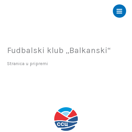
Пређи
на
садржај
Fudbalski klub „Balkanski“
Stranica u pripremi