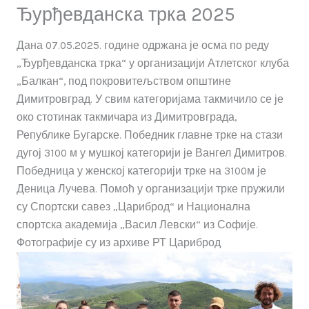
Ђурђевданска трка 2025
Дана 07.05.2025. године одржана је осма по реду
„Ђурђевданска трка“ у организацији Атлетског клуба
„Балкан“, под покровитељством општине
Димитровград.
У свим категоријама такмичило се је
око стотинак такмичара из Димитровграда,
Републике Бугарске. Победник главне трке на стази
дугој 3100 м у мушкој категорији је Вангел Димитров.
Победница у женској категорији трке на 3100м је
Деница Лучева. Помоћ у организацији трке пружили
су Спортски савез „Цариброд“ и Национална
спортска академија „Васил Левски“ из Софије.
Фотографије су из архиве РТ Цариброд